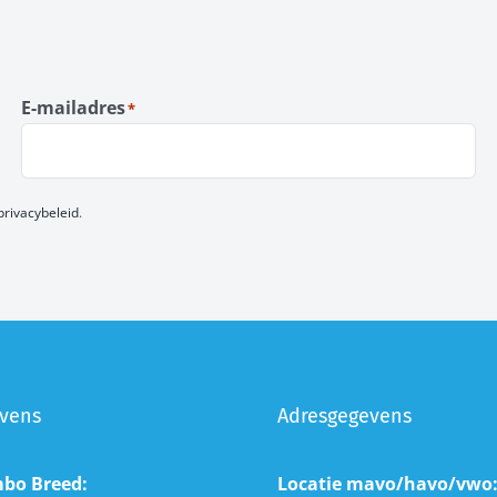
E-mailadres
*
privacybeleid
.
vens
Adresgegevens
mbo Breed:
Locatie mavo/havo/vwo