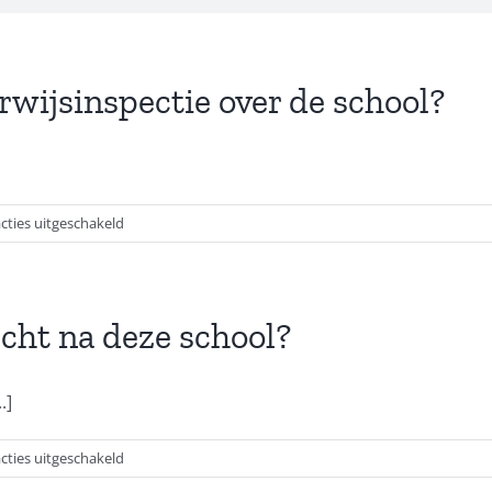
rwijsinspectie over de school?
voor
cties uitgeschakeld
Wat
is
het
oordeel
cht na deze school?
van
de
onderwijsinspectie
.]
over
de
voor
cties uitgeschakeld
school?
Waar