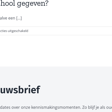
op
chool gegeven?
het
vmbo
mogelijk?
ve een [...]
voor
cties uitgeschakeld
Welk
onderwijs
wordt
op
de
school
gegeven?
ieuwsbrief
dates over onze kennismakingsmomenten. Zo blijf je als ou