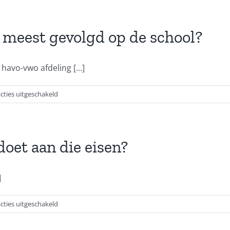
komen
de
leerlingen
 meest gevolgd op de school?
terecht
na
deze
havo-vwo afdeling [...]
school?
voor
cties uitgeschakeld
Welk
onderwijstype
wordt
het
oet aan die eisen?
meest
gevolgd
op
]
de
school?
voor
cties uitgeschakeld
Wat
wanneer