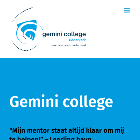
Ga
naar
inhoud
Gemini college
“Mijn mentor staat altijd klaar om mij
te helpen!” – Leerling havo