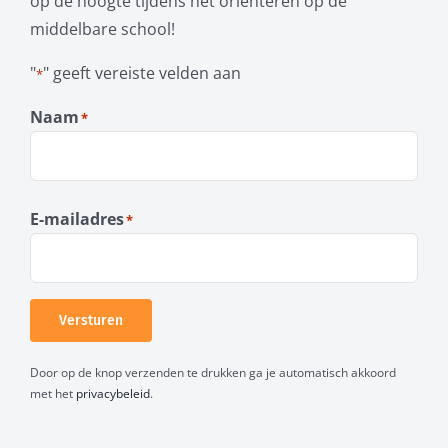
op de hoogte tijdens het oriënteren op de
middelbare school!
"
" geeft vereiste velden aan
*
Naam
*
Voornaam
E-mailadres
*
Versturen
Door op de knop verzenden te drukken ga je automatisch akkoord
met het
privacybeleid
.