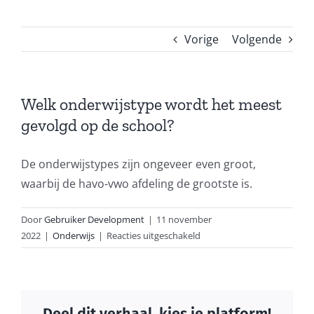
Vorige
Volgende
Welk onderwijstype wordt het meest
gevolgd op de school?
De onderwijstypes zijn ongeveer even groot,
waarbij de havo-vwo afdeling de grootste is.
Door
Gebruiker Development
|
11 november
voor
2022
|
Onderwijs
|
Reacties uitgeschakeld
Welk
onderwijstype
wordt
het