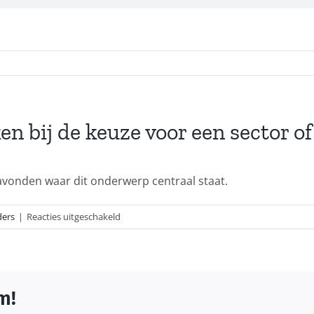
 bij de keuze voor een sector of 
avonden waar dit onderwerp centraal staat.
voor
ders
|
Reacties uitgeschakeld
Hoe
worden
de
ouders
m!
betrokken
bij