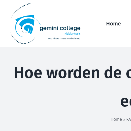
Ga
naar
inhoud
Home
Hoe worden de o
e
Home
»
F